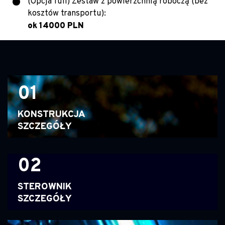
(Opcja full) Zestaw z powierzchnią roboczą (bez
kosztów transportu):
ok 14000 PLN
01
KONSTRUKCJA
SZCZEGÓŁY
02
STEROWNIK
SZCZEGÓŁY